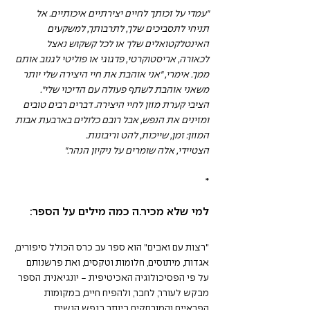
"עמדי על זכותך לחיים יצירתיים איכותיים. אל 
תניחי לתסביכים שלך, לתרבותך, למשקעים 
האינטלקטואלים שלך או לכל קשקוש נאצל 
לכאורה, אריסטוקרטי, פדגוגי או פוליטי לגנוב אותם 
ממך. אימרי, "אני אוהבת את חיי היצירה שלי יותר 
משאני אוהבת לשתף פעולה עם הדיכוי שלי".
הציבי קערת מזון לחיי היצירה. דברים רבים טובים 
ומזינים את הנפש, אבל רובם כלולים בארבעת אבות 
המזון: זמן, שייכות, להט וריבונות.
הצטיידי, אלה שומרים על ניקיון הנהר."
*
למי שלא מכיר.ה כמה מילים על הספר:
"רצות עם זאבים" הוא ספר עב כרס הכולל סיפורים, 
אגדות, מיתוסים, חלומות וטקסים, ואת פרשנותם 
על פי הפסיכולוגיה האכיטיפית - יונגיאנית. הספר 
מבקש לעורר, לחבר, ולהפיח חיים, במקומות 
הפראיים והמורחקים ביותר בנפש הנשית.