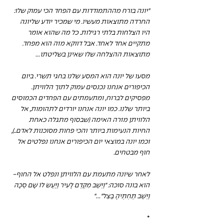
"יונה בורח מההתמודדות עם הפחד הכי עמוק שלו: 
החרדה מתוצאות מעשיו. מי שמכיר יודע שליונה 
היו הצלחות בלתי רגילות. כל מה שהוא אומר 
מתקיים אחד לאחד. אבל דווקא מזה הוא מפחד. 
מתוצאות ההצלחה שלו שאינן בשליטתו...
מסעו של יונה הוא המסע שלנו בחגי תשרי. ביום 
הכיפורים אנחנו נכנסים עמוק לתוך הלוויתן. 
מפסיקים לברוח, ומתעמתים עם הפחדים הכמוסים 
ביותר שלנו. כמו יונה אנחנו יורדים לתהומות, אל 
הלוויתן מזרה האימה (שבסוף מתגלה כאחת 
החיות הנעימות ביותר והכי פחות מסוכנות לאדם..), 
וכמו יונה במוצאי יום הכיפורים אנחנו נפלטים אל 
חוף מבטחים.
לאחר שיונה מתעמת עם הלוויתן ונפלט אל החוף- 
הוא בונה סוכה: "וַיֵּשֶׁב מִקֶּדֶם לָעִיר וַיַּעַשׂ לוֹ שָׁם סֻכָּה 
וַיֵּשֶׁב תַּחְתֶּיהָ בַּצֵּל"..."
*