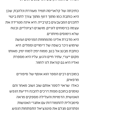
כתיבתה של קלאריסה תמיד מעוררת ונלהבת, שכן 
היא כותבת כמו מתוך דחף, מתוך צורך לתת ביטוי 
לתכנים המבעבעים בקרבייה. היא אינה מטרידה את 
עצמה בניסוחים לוגיים, מושגים רציונליים, ובטח 
שלא נימוסים מיותרים.
היא מדברת אלינו מהמחוזות הפנימים ועושה 
שימוש ניכר בשפה של דימויים וסמלים. היא 
כותבת מבטן אל בטן, ממוח ימין למוח ימין, מאותו 
מקום ייצרי, עתיר חיים ורגש, עליו היא מספרת 
ואליו היא גם קוראת לנו לחזור.
במובנים רבים הספר הוא אוסף של סיפורים 
מרפאים,
כאלו  שראוי לספר אותם שוב ושוב מאחר והם 
טומנים בחובם מפות דרכים להבנה וידיעת הנפש 
האנושית. הדמויות והעלילה מספקים מראה 
סימבולית להתמודדות עם אתגרי האנושות 
ופתרונם מגלם את פוטנציאל התפתחות הנפש.