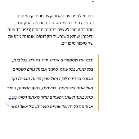
*
בחרתי לסיים עם טקסט קצר מהפרק המסכם 
בספרה המדבר על הסיפור כתרופה. הטקסט 
מתחבר עבורי לעשיה בפסיכותרפיה (ריפוי בהאזנה 
ודיבור), שהיא בשורשיה הקדומים, אומנות מרפאת 
של סיפור סיפורים.
"בכל עת שמספרים אגדה, יורד הלילה. בכל בית, 
בכל שעה, בכל עונה, סיפור אגדות גורם לשמיים 
מכוכבים ולירח לבן לזחול מבין קורות הגג ולרחף 
מעל אוזני השומעים.  לפעמים, בסוף הסיפור, החדר 
מלא באור השחר, ופעמים נותר מאחור רסיס כוכב, 
או פיסה בלויה של שמיים סוערים. וכל אשר נותר 
מאחור הינו השפע עימו אנו עובדות, בו אנו 
משתמשות לעשיית נשמה."
~ קלאריסה פינקולה אסטס ~ 