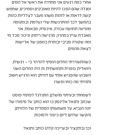
אחרי כמה רגעים אני מחזירה את ראשי אל המים 
ומגלה שהם הפכו להיות מאובקים וסמיכים, שממש 
קשה לראות או לזהות משהו מעבר לצלליות כהות. 
בהמשך לכך ההתרגשות שלי נעלמת, ובמקומה 
מופיעה תחושה עכורה, איכסית, מבאסת. אני 
מאבדת עניין במהרה, מרגישה ריחוק וניכור מכל מי 
ומה שקורה סביבי ובוחרת במפגן של אדישות 
לצאת מהמים.
כשהתעוררתי החלום הוסיף להדהד בי - רגשית, 
ויזואלית, גופנית ותחושתית. זה היה החלום השני 
השבוע שהפגיש אותי עם לוויתן, הוא הרגיש חשוב 
ותהיתי מה כוחו ופשרו.
לשמחתי ובעיתוי מושלם, התגלגל לפתחי פוסט 
שכתב נתנאל אלינסון בו הוא כותב על סיפורו של 
יונה הנביא, על משמעותו הסמלית של הלוויתן, 
והקשר שלהם ליום כיפור ולסוכות. 
וכך (בתקציר ובעריכה קלה) כותב נתנאל: