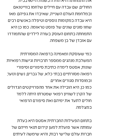
את התמחותה היא החלה בשנות ה-60 בבית 
החולים, שם עבדה עם חיילים שלחמו בווייטנאם 
ובמלחמת העולם השנייה, שאיבדו את גפיהם. מאז 
היא עבדה במקומות נוספים וטיפלה באנשים רבים 
שחוו סוגים שונים של פוסט טראומה. כמו כן היא 
התמחתה בתחום העוסק בעזרה לילדים שהתמודדו 
עם אובדן של בן משפחה.
כמי שעוסקת ומאמינה ברפואה המסורתית 
המשלבת מנהגים ממספר תרבויות וגישות רפואיות 
שונות, אסטס לימדה כתיבת סיפורים וסיפורי 
רפואה מסורתיים בבתי כלא, של גברים, נשים ונוער, 
ובמוסדות סגורים אחרים.
כמו כן, היא הובילה את אחד מהפרויקטים הגדולים 
של הקרן לשוויון רפואי שמטרתו היתה ללמד 
חולים לתעד את ימיהם ואת סיפורם הרפואי 
במצלמה.
בתחום הפעילות החברתית אסטס היא בעלת 
עמותה אשר פועלת למען קידום תנאי חייהם של 
חברות עולם שלישי רבות, והיא שימשה לעיתים 