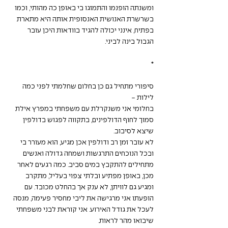
ומשנתה הופנמו והתמזגו בי באופן כה מהותי, וכמו 
בשרשרת האנושית האנסופית אותה היא מתארת 
בפתיח, אינני יכולה להגיד בוודאות היכן עובר 
הגבול בינה לביני.
*
סיפורי מתחיל גם כן בחלום שחלמתי לפני כמה 
לילות -
בחלומי אני משנקרלת עם משפחתי במפרץ אילת 
סמוך לחוף הדולפינים, בתקווה לפגוש בדולפין 
שיצא לסיבוב.
לא עובר זמן רב ודולפין אכן מגיע, הוא מעורר בי 
ובכל הנוכחים התרגשות ושמחה גדולה ואנשים 
מתחילים להתקבץ במים סביב. כמה רגעים לאחר 
מכן, באופן מפתיע ובלתי צפוי בעליל, מתקרב 
ומגיע גם לוויתן, לא ענק אך בהחלט מכובד. עם 
הופעתו אני מרגישה את ליבי מחסיר פעימה, מנסה 
לעכל את גודל האירוע. אני קוראת לבני משפחתי 
שיבואו מהר לראות.