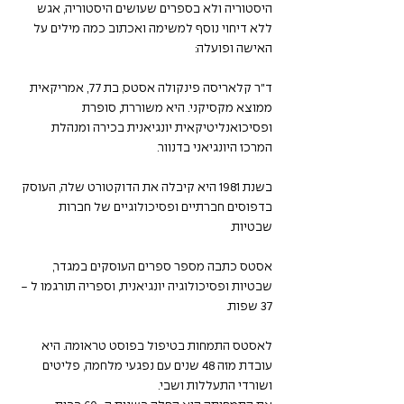
היסטוריה ולא בספרים שעושים היסטוריה, אגש 
ללא דיחוי נוסף למשימה ואכתוב כמה מילים על 
האישה ופועלה:
ד"ר קלאריסה פינקולה אסטס, בת 77, אמריקאית 
ממוצא מקסיקני. היא משוררת, סופרת 
ופסיכואנליטיקאית יונגיאנית בכירה ומנהלת 
המרכז היונגיאני בדנוור.
בשנת 1981 היא קיבלה את הדוקטורט שלה, העוסק 
בדפוסים חברתיים ופסיכולוגיים של חברות 
שבטיות.
אסטס כתבה מספר ספרים העוסקים במגדר, 
שבטיות ופסיכולוגיה יונגיאנית, וספריה תורגמו ל - 
37 שפות.
לאסטס התמחות בטיפול בפוסט טראומה. היא 
עובדת מזה 48 שנים עם נפגעי מלחמה, פליטים 
ושורדי התעללות ושבי.