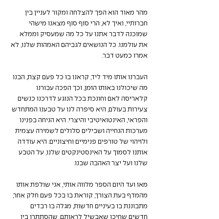
מהר מאוד הוא הפך להצלחה ומקור לעניין בין 
חברותיי, ואיך לא, הרי סוף סוף מצאנו מישהי 
שמוכנה לדבר אתנו על כל מה שמעסיק וממלא 
את עולמנו. כל הנושאים לגביהם האמהות שלנו, לא 
אמרו כמעט דבר.
העברנו אותו מיד ליד, קראנו בו כל פעם קצת, הבנו 
מה שיכולנו באותו הזמן, וכך הפכה עבורנו 
קלאריסה לאם וחונכת בכל הנוגע לדרכנו כנשים 
צעירות בעולם, היא סיפרה לנו על טבענו המתחדש 
והפראי, האינטואיטיבי והיצרי. היא הניחה בפנינו 
מערכות הנחייה ושבילים סלולים לשמירה עצמית 
ולזיהוי של טורפים פנימיים וחיצוניים. היא עודדה 
אותנו לסמוך על האינסטינקטים שלנו, על הטבע 
שלנו ועל יצר האהבה שבנו.
מאז ועד היום הספר מלווה אותי, אני שולפת אותו 
מהמדף בעת הצורך, קוראת בו בכל פעם חלק אחר, 
מתבוננת בו בעיניים חדשות, מגלה בו רבדים 
חדשים שחיכו שאבשיל לראותם, שהסתתרו בין 