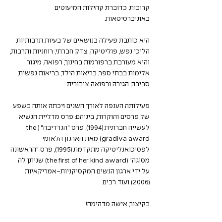
קרובות, כדוברת קהילות המיעוטים 
באוניברסיטאות.
היא כותבת פעילה בנושאים של בעיות תרבותיות, 
הליכי נפש, פוליטיקה, צדק חברתי, רוחניות ותרבות,
והיא מעורבת ברפורמות בחינוך, רפואה, מיגור 
אלימות בבתי ספר, בריאות הילד, בריאות נפשית, 
סביבה, הגירה ורפואה ציבורית.
פעילותה הענפה לאורך השנים זיכתה אותה בשפע 
של פרסים והוקרות, ביניהם: פרס מדליית הנשיא 
לעשייה חברתית (1994), פרס "הגרדיבה" (the 
gradiva award) מאת הארגון הלאומי 
לפסיכואנליטיקה מתקדמת (1995), פרס "הראשונה 
מסוגה" (the first of her kind award) שניתן לה 
על ידי ארגון הנשים המקסיקניות-אמריקאיות 
(2006) ועוד רבים.
בקיצור, אישה מדהימה!