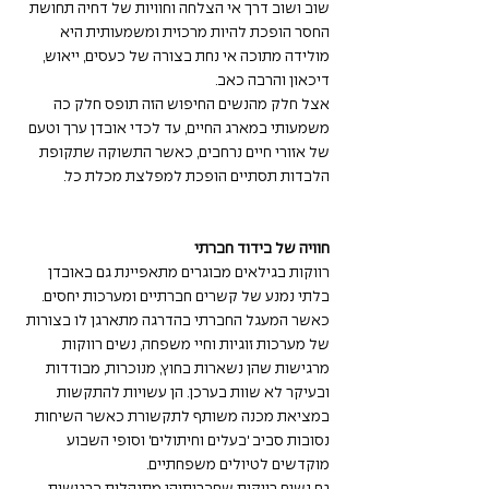
שוב ושוב דרך אי הצלחה וחוויות של דחיה תחושת 
החסר הופכת להיות מרכזית ומשמעותית היא 
מולידה מתוכה אי נחת בצורה של כעסים, ייאוש, 
דיכאון והרבה כאב. 
אצל חלק מהנשים החיפוש הזה תופס חלק כה 
משמעותי במארג החיים, עד לכדי אובדן ערך וטעם 
של אזורי חיים נרחבים, כאשר התשוקה שתקופת 
הלבדות תסתיים הופכת למפלצת מכלת כל. 
חוויה של בידוד חברתי
רווקות בגילאים מבוגרים מתאפיינת גם באובדן 
בלתי נמנע של קשרים חברתיים ומערכות יחסים.
כאשר המעגל החברתי בהדרגה מתארגן לו בצורות 
של מערכות זוגיות וחיי משפחה, נשים רווקות 
מרגישות שהן נשארות בחוץ, מנוכרות, מבודדות 
ובעיקר לא שוות בערכן. הן עשויות להתקשות 
במציאת מכנה משותף לתקשורת כאשר השיחות 
נסובות סביב 'בעלים וחיתולים' וסופי השבוע 
מוקדשים לטיולים משפחתיים. 