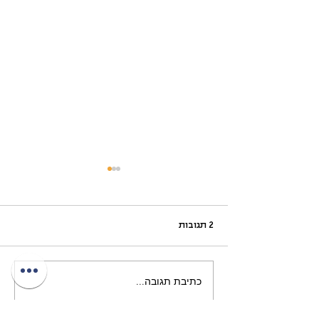
2 תגובות
כתיבת תגובה...
ההתלבטות והבחירה באל
הוריות – התמודדות והשלכות
רגשיות