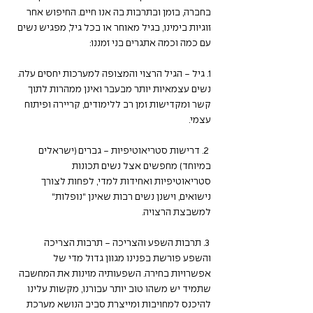
בחברה, בזמן ובתרבות בה אנו חיים. החיפוש אחר 
זוגיות בימינו, בגיל מאוחר או בכל גיל, מפגיש נשים 
עם כמה וכמה אתגרים בני זמננו:
1. גיל - הגיל הרצוי והמצופה למערכות יחסים עלה. 
נשים עצמאיות יותר מבעבר ואינן ממהרות לתוך 
קשר ומקדישות זמן רב ללימודים, קריירה ופיתוח 
עצמי. 
 2. דרישות סטריאוטיפיות - גברים (ישראלים 
במיוחד) מחפשים אצל נשים תכונות 
סטריאוטיפיות ואחידות למדי, לפחות לצורך 
נישואים, וישנן נשים רבות שאינן "נופלות" 
למשבצת הרצויה. 
 3. תרבות השפע והצריכה - תרבות הצריכה 
והשפע פורשת בפנינו מגוון גדול מדי של 
אפשרויות בחירה. השפעותיה מזינות את המחשבה 
שתמיד יש משהו טוב יותר עבורנו, מקשות עלינו 
להיכנס למחויבות ומייצרת סביב הנושא מערכת 