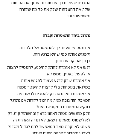
התכנים שעולים בך. אנו זוכרות אותך, את הכוחות 
שלך, את ההצלחות שלך, את כל מה שקורה 
ומשמעותי וחי.
נתרגל ביחד התמסרות וקבלה
אם תסכימי אעזור לך להתמסר אל הלבדות 
ולפגוש אותה כפי שהיא ברגע הזה. 
כן כן, את קוראת נכון.
רגע! אני לא אומרת לוותר, להיכנע, להפסיק לרצות 
או לפעול בעניין.. ממש לא.
אני אומרת שרק לרגע נעצור לפגוש אותה 
במלואה, בנוכחות, בלי לרצות להיפטר ממנה. 
אני אומרת בואי ננסה רק להסכים לראות מה 
המאבק הזה גובה ממך, מה יכול לקרות אם נתרגל 
דווקא התמסרות בתקופה הזאת? 
חלק מהנשים נוטות לאחוז ברצון ובהשתוקקות. רק 
לא לשמוט, מאמינות שאם לא תהיה האחזות זה 
פשוט לא יקרה. מצב המאפשר להם לגדול ולגדול, 
לצבוע ולחדור למרקם החיים העדין. 