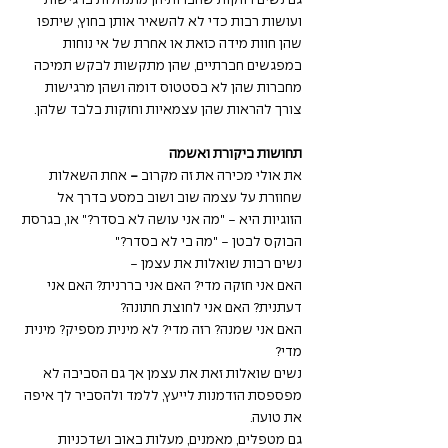
גם נשים רווקות שחברותיהן מתנהלות ברגישות 
ועושות רבות כדי לא להשאיר אותן בחוץ, שיתפו 
שהן חוות מידה כזאת או אחרת של אי נוחות 
במפגשים חברתיים, שהן מתקשות לבקש תמיכה 
מחברות שהן לא בסטטוס דומה ושהן מרגישות 
צורך להראות שהן עצמאיות וחזקות בלבד שלהן. 
תחושות ביקורת ואשמה
את אולי מכירה את זה מקרוב
 - 
אחת השאלות 
שחוזרת על עצמה שוב ושוב במסע בדרך אל 
הזוגיות היא - "מה אני עושה לא בסדר?" או, בגרסת 
הבוקס לבטן - "מה בי לא בסדר?"  
נשים רבות שואלות את עצמן - 
האם אני חזקה מדי? האם אני בררנית? האם אני 
דעתנית? האם אני לחוצת חתונה? 
האם אני שמנה? רזה מדי? לא מינית מספיק? מינית 
מדי? 
נשים שואלות זאת את עצמן אך גם הסביבה לא 
מפספסת הזדמנות לייעץ, ללמד ולהסביר לך איפה 
את טועה. 
גם מטפלים, מאמנים, מעלות באוב ושדכניות 