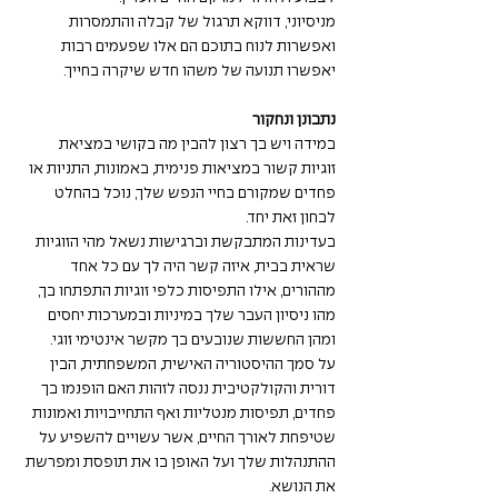
מניסיוני, דווקא תרגול של קבלה והתמסרות 
ואפשרות לנוח בתוכם הם אלו שפעמים רבות 
יאפשרו תנועה של משהו חדש שיקרה בחייך. 
נתבונן ונחקור 
במידה ויש בך רצון להבין מה בקושי במציאת 
זוגיות קשור במציאות פנימית, באמונות, התניות או 
פחדים שמקורם בחיי הנפש שלך, נוכל בהחלט 
לבחון זאת יחד. 
בעדינות המתבקשת וברגישות נשאל מהי הזוגיות 
שראית בבית, איזה קשר היה לך עם כל אחד 
מההורים, אילו התפיסות כלפי זוגיות התפתחו בך, 
מהו ניסיון העבר שלך במיניות ובמערכות יחסים 
ומהן החששות שנובעים בך מקשר אינטימי זוגי.
על סמך ההיסטוריה האישית, המשפחתית, הבין 
דורית והקולקטיבית ננסה לזהות האם הופנמו בך 
פחדים, תפיסות מנטליות ואף התחייבויות ואמונות 
שטיפחת לאורך החיים, אשר עשויים להשפיע על 
ההתנהלות שלך ועל האופן בו את תופסת ומפרשת 
את הנושא. 