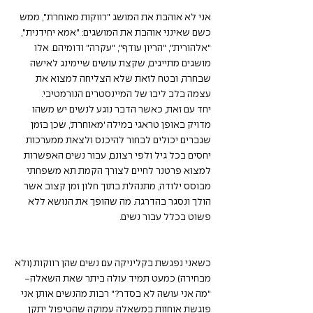
אני לא אוהבת את המושג "רווקות מאוחרת", ממש 
כשם שאינני אוהבת את המושגים: "אמא יחידנית", 
"אלהורית", "הריון עודף", "עקרה" ודומיהם. אלו 
מושגים מתייגים, שקצת עושים שיימינג לאישה 
שבחרה, ובטח לזאת שלא הצליחה למצוא את 
עצמה בלב ליבו של המיינסטרים הנורמטיבי. 
יחד עם זאת, כאשר הדבר נוגע לנשים יש משהו 
מדויק באופן טראגי במילה 'מאוחרת', שכן בזמן 
שגברים יכולים לבחור להיכנס ולצאת ממערכות 
יחסים בכל גיל ולפי רצונם, עבור נשים האפשרות 
למצוא פרטנר לחיים לצורך הקמת תא משפחתי 
מבוסס ילודה, מתנהלת בתוך חלון זמן קצוב אשר 
הולך ונסגר בהדרגה. מה שהופך את הנושא ללא 
פשוט בכלל עבור נשים. 
כשאני נפגשת בקליניקה עם נשים שהן רווקות (ולא 
מבחירה) כמעט תמיד עולה ביתר שאת השאלה- 
"מה אני עושה לא בסדר?" רבות מהנשים אותן אני 
פוגשת אוחזות במשאלה עמוקה שהטיפול יתקן 