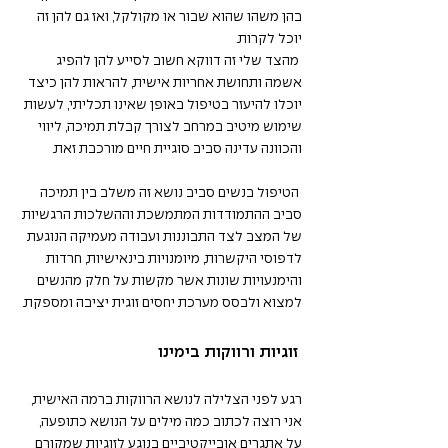
בהן משהו שהוא שבור או מקולקל, ואז גם להן זה 
יוכל לקרות. 
 מהצד שלי זה דווקא חשוב לסייע להן להפיג 
אשמה ותחושת אחריות אישית, להראות להן כיצד 
יוכלו להיעזר בטיפול באופן שאינו תכליתי, לעשות 
שימוש מיטיב במרחב לצורך קבלת תמיכה, ליווי 
והכוונה עדינה סביב סוגיית חיים מורכבת זאת. 
 הטיפול בנשים סביב נושא זה משלב בין תמיכה 
סביב ההתמודדות המתמשכת וההשלכות הרגשיות 
של המצב לצד התבוננות ועבודה מעמיקה הנוגעת 
לדפוסי היקשרות, מיומנויות בינאישיות, חרדות 
והימנעויות שונות אשר מקשות על חלק מהנשים 
למצוא ולבסס מערכת יחסים זוגית יציבה ומספקת.
 זוגיות ורווקות בימינו 
רגע לפני הצלילה לנושא הרווקות ברמה האישית, 
אני רוצה לכתוב כמה מילים על הנושא כתופעה, 
על אתגרים אובייקטיביים בנוגע לזוגיות שמקורם 