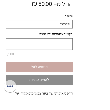
מחיר
החל מ-
50.00 ₪
מבצע
*
Size
בקשות מיוחדות (לא חובה)
0/500
הוספה לסל
לקנייה מהירה
הדפס איכותי של ציור צבעי מים מקורי על
דף fine art לבן בחספוס עדין.
לא כולל משלוח ומסגור (התמונות להמחשה