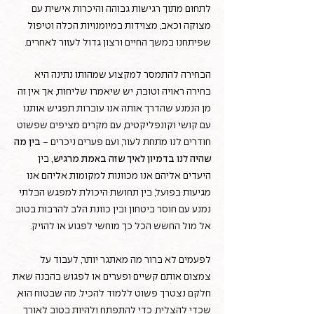
לתחום מתוך רגישות גבוהה והיכרות אישית עם
מצוקה וכאב, מצוידות במיומנויות הכלה וטיפול
שפיתחנו במשך החיים ורצון גדול לעזור לאחרים.
הבחירה להתמסר למקצוע שמהותו נתינה היא
בחירה ראויה וטובה, יש שיאמרו שליחות, אך אין זה
מן הנמנע שהדרך אותה אנו עוברות תפגיש אותנו
עם קושי וקונפליקטים, עם מקרים מציפים שפשוט
חודרים לנו מתחת לעור, ועם פערים ניכרים -
בין מה
שהיה לנו בדמיון לאיך שזה באמת מרגיש,
בין
היעדים אליהם אנו מכוונות למקומות אליהם אנו
מגיעות בפועל, בין תחושת היכולת למפגש הבלתי
נמנע עם חוסר ביטחון ובין כוונת הלב להרבות בטוב
אל מול החשש הכל כך מוחשי לפגוע או להזיק.
לפעמים לא ברור מה מאתגר יותר, לעבוד על
צמצום אותם קשיים ופערים או לפגוש בהבנה שאת
חלקם נצטרך פשוט ללמוד להכיל. מה שבטוח הוא,
שכדי להצליח, כדי להתפתח ולהיות בטוב לאורך