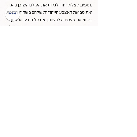
נוספים, לצלול יחד ולגלות את העולם השוכן בהם
ואת טביעת האצבע הייחודית שלהם בשדות הריפוי.
בליווי אני מעמידה לרשותך את כל הידע והניסיון
שרכשתי לאורך שנות עבודתי אך עם זאת חשוב לי
לציין שאין לי כל כוונה לעצב אף אחד בדמותי - מה
שעומד לנגד עיניי הוא הרצון להכיר, להעצים, ולחזק
אותך בדרכך האישית והמקצועית.
מפגשי ההדרכה מתקיימים בקליניקה שלי בתל
אביב או בזום. מחיר שעת הדרכה הוא 450 ש"ח.
אני מזמינה אותך לתהליך למידה וגדילה.
תהליך מכבד, משותף והדדי,
אשמח ללוות אותך בדרכך המקצועית,
ליצור איתך ועבורך מרחב משלך.