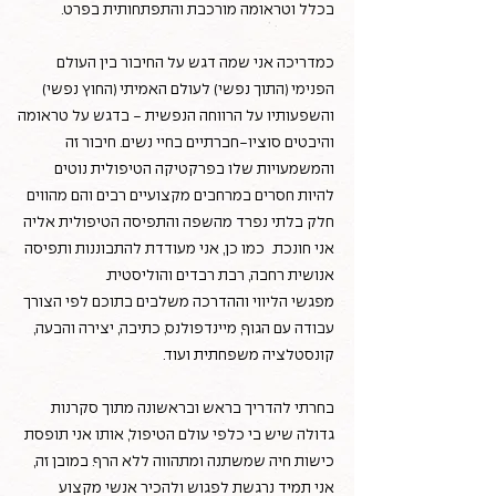
בכלל וטראומה מורכבת והתפתחותית בפרט.
כמדריכה אני שמה דגש על החיבור בין העולם
הפנימי (התוך נפשי) לעולם האמיתי (החוץ נפשי)
והשפעותיו על הרווחה הנפשית - בדגש על טראומה
והיבטים סוציו-חברתיים בחיי נשים. חיבור זה
והמשמעויות שלו בפרקטיקה הטיפולית נוטים
להיות חסרים במרחבים מקצועיים רבים והם מהווים
חלק בלתי נפרד מהשפה והתפיסה הטיפולית אליה
אני חונכת. כמו כן, אני מעודדת להתבוננות ותפיסה
אנושית רחבה, רבת רבדים והוליסטית.
מפגשי הליווי וההדרכה משלבים בתוכם לפי הצורך
עבודה עם הגוף, מיינדפולנס, כתיבה, יצירה והבעה,
קונסטלציה משפחתית ועוד.
בחרתי להדריך בראש ובראשונה מתוך סקרנות
גדולה שיש בי כלפי עולם הטיפול, אותו אני תופסת
כישות חיה שמשתנה ומתהווה ללא הרף. במובן זה,
אני תמיד נרגשת לפגוש ולהכיר אנשי מקצוע