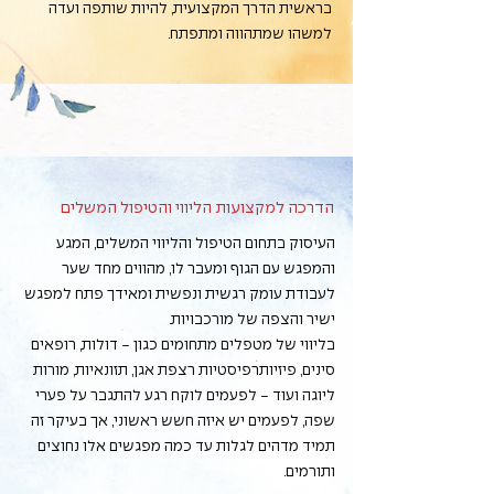
בראשית הדרך המקצועית, להיות שותפה ועדה
למשהו שמתהווה ומתפתח.
הדרכה למקצועות הליווי והטיפול המשלים
העיסוק בתחום הטיפול והליווי המשלים, המגע
והמפגש עם הגוף ומעבר לו, מהווים מחד שער
לעבודת עומק רגשית ונפשית ומאידך פתח למפגש
ישיר והצפה של מורכבויות.
בליווי של מטפלים מתחומים כגון - דולות, רופאים
סינים, פיזיותרפיסטיות רצפת אגן, תזונאיות, מורות
ליוגה ועוד - לפעמים לוקח רגע להתגבר על פערי
שפה, לפעמים יש איזה חשש ראשוני, אך בעיקר זה
תמיד מדהים לגלות עד כמה מפגשים אלו נחוצים
ותורמים.