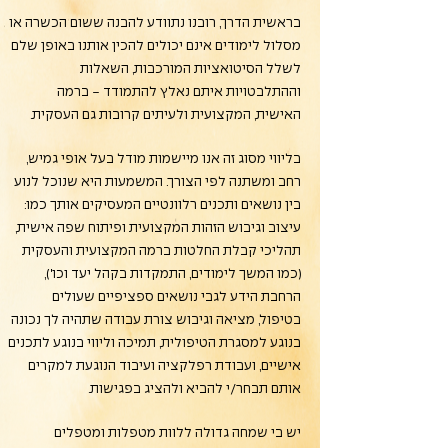
בראשית הדרך, רובנו נתוודע להבנה ששום הכשרה או
מסלול לימודים אינם יכולים להכין אותנו באופן שלם
לשלל הסיטואציות המורכבות, השאלות
וההתלבטויות איתם נאלץ להתמודד - ברמה
האישית, המקצועית ולעיתים קרובות גם העסקית.
בליווי מסוג זה אנו מיישמות מודל בעל אופי גמיש,
רחב ומשתנה לפי הצורך. המשמעות היא שנוכל לנוע
בין נושאים ותכנים רלוונטיים המעסיקים אותך כמו:
עיצוב וגיבוש הזהות המקצועית ופיתוח שפה אישית,
תהליכי קבלת החלטות ברמה המקצועית והעסקית
(כמו המשך לימודים, התמקדות בקהל יעד וכו'),
הרחבת הידע לגבי נושאים ספציפיים שעולים
בטיפול, מציאה וגיבוש צורת עבודה שתהיה לך נכונה
בנוגע למסגרת הטיפולית, תמיכה וליווי בנוגע לתכנים
אישיים, ועבודת רפלקציה ועיבוד הנוגעת למקרים
אותם תבחר/י להביא ולהציג בפגישות.
יש בי שמחה גדולה ללוות מטפלות ומטפלים