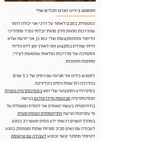
המפגש בינינו וארגז הכלים שלי
כמטפלת, במבט לאחור על דרכי אני יכולה לומר
שהדרכות מהוות חלק מהותי ובלתי נפרד מתהליכי
הלימוד וההתמקצעות שלי. כמו כן, אני יודעת שלא
הייתי שורדת במקצוע הזה לאורך זמן ללא הליווי
והתמיכה של מדריכות נפלאות שפסעות לצידי,
מחזקות ותומכות.
למפגש בינינו אני מגיעה עם ניסיון של כ 5 שנים
בהדרכה ו 15 שנות ניסיון בקליניקה.
בסיס הידע המקצועי שלי הוא
בפסיכותרפיה גופנית
ופסיכותרפיה
מבוססת מיינדפולנס
בגישה
בודהיסטית. בעשור האחרון אני לומדת ומטפלת על
פי עקרונות הגישה
התייחסותית הפמיניסטית
.
במהלך השנים רכשתי ידע ונסיון מעשי רב בנוגע
לעבודה עם נשים סביב סוגיות שונות ומגוונות, בנוגע
לטיפול ממוקד קשר ובנוגע
לעבודה עם טראומה