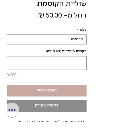
שוליית הקוסמת
מחיר
החל מ-
50.00 ₪
מבצע
*
Size
בקשות מיוחדות (לא חובה)
0/500
הוספה לסל
לקנייה מהירה
הדפס איכותי של ציור צבעי מים מקורי על
דף fine art לבן בחספוס עדין.