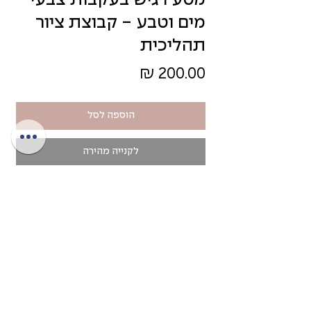
מסע רגיש בעקבות צבעי
מים וטבע - קבוצת ציור
תהליכית
מחיר
הוספה לסל
לקנייה מהירה
קבוצת ציור אינטימית ותהליכית, המתכנסת
למפגשי ציור וחיבור משותפים בביתי בהדר יוסף
ובאתרי טבע בסביבה. מפגשי הקבוצה ידועים
מראש ונקבעים בכל עונה מחדש, לרוב בתדירות
של אחת לשבועיים.
>> למידע נוסף אודות מפגשי אביב קיץ
הקרובים.