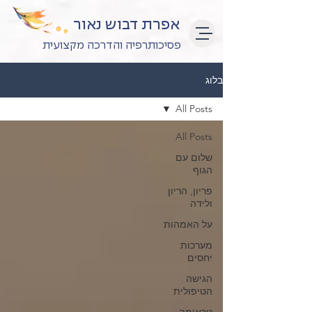
אפרת דבוש נאור
פסיכותרפיה והדרכה מקצועית
בלוג
All Posts
All Posts
שלום עם
הגוף
פריון, הריון
ולידה
על האמהות
מערכות
יחסים
הגישה
הטיפולית